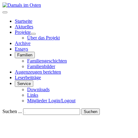
Startseite
Aktuelles
Projekte
Über das Projekt
Archive
Essays
Familien
Familiengeschichten
Familienbilder
Augenzeugen berichten
Leserbeiträge
Service
Downloads
Links
Mitglieder Login/Logout
Suchen ...
Suchen