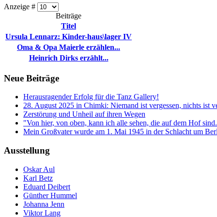
Anzeige #
Beiträge
Titel
Ursula Lennarz: Kinder-haus\lager IV
Oma & Opa Maierle erzählen...
Heinrich Dirks erzählt...
Neue Beiträge
Herausragender Erfolg für die Tanz Gallery!
28. August 2025 in Chimki: Niemand ist vergessen, nichts ist v
Zerstörung und Unheil auf ihren Wegen
"Von hier, von oben, kann ich alle sehen, die auf dem Hof sind
Mein Großvater wurde am 1. Mai 1945 in der Schlacht um Berli
Ausstellung
Oskar Aul
Karl Betz
Eduard Deibert
Günther Hummel
Johanna Jenn
Viktor Lang