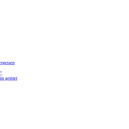
ergessen
."
n getötet