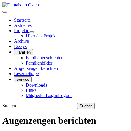
Startseite
Aktuelles
Projekte
Über das Projekt
Archive
Essays
Familien
Familiengeschichten
Familienbilder
Augenzeugen berichten
Leserbeiträge
Service
Downloads
Links
Mitglieder Login/Logout
Suchen ...
Suchen
Augenzeugen berichten