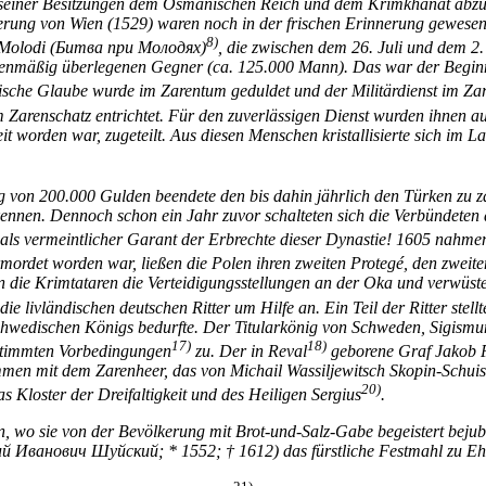
 seiner Besitzungen dem Osmanischen Reich und dem Krimkhanat abzutr
ung von Wien (1529) waren noch in der frischen Erinnerung gewesen. 
8)
ei Molodi (Битва при Молодях)
, die zwischen dem 26. Juli und dem 2.
hlenmäßig überlegenen Gegner (ca. 125.000 Mann). Das war der Beginn
rische Glaube wurde im Zarentum geduldet und der Militärdienst im Za
Zarenschatz entrichtet. Für den zuverlässigen Dienst wurden ihnen au
worden war, zugeteilt. Aus diesen Menschen kristallisierte sich im La
g von 200.000 Gulden beendete den bis dahin jährlich den Türken zu 
kennen. Dennoch schon ein Jahr zuvor schalteten sich die Verbündeten
als vermeintlicher Garant der Erbrechte dieser Dynastie! 1605 nahmen
ordet worden war, ließen die Polen ihren zweiten Protegé, den zweite
 die Krimtataren die Verteidigungsstellungen an der Oka und verwüste
ie livländischen deutschen Ritter um Hilfe an. Ein Teil der Ritter ste
chwedischen Königs bedurfte. Der Titularkönig von Schweden, Sigismu
17)
18)
estimmten Vorbedingungen
zu. Der in Reval
geborene Graf Jakob 
usammen mit dem Zarenheer, das von Michail Wassiljewitsch Skopin-Sc
20)
s Kloster der Dreifaltigkeit und des Heiligen Sergius
.
in, wo sie von der Bevölkerung mit Brot-und-Salz-Gabe begeistert bejub
лий Иванович Шуйский; * 1552; † 1612) das fürstliche Festmahl zu E