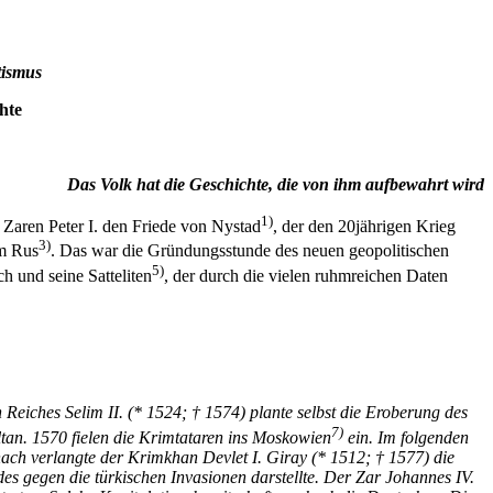
tismus
hte
Das Volk hat die Geschichte, die von ihm aufbewahrt wird
1)
Zaren Peter I. den Friede von Nystad
, der den 20jährigen Krieg
3)
um Rus
. Das war die Gründungsstunde des neuen geopolitischen
5)
 und seine Satteliten
, der durch die vielen ruhmreichen Daten
Reiches Selim II. (* 1524; † 1574) plante selbst die Eroberung des
7)
tan. 1570 fielen die Krimtataren ins Moskowien
ein. Im folgenden
ach verlangte der Krimkhan Devlet I. Giray (* 1512; † 1577) die
es gegen die türkischen Invasionen darstellte. Der Zar Johannes IV.