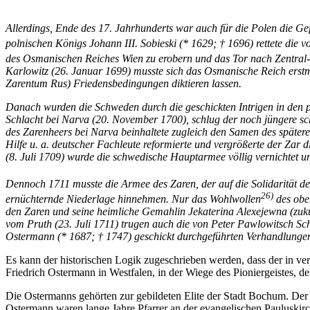
Allerdings, Ende des 17. Jahrhunderts war auch für die Polen die G
polnischen Königs Johann III. Sobieski (* 1629; † 1696) rettete die
des Osmanischen Reiches Wien zu erobern und das Tor nach Zentral-
Karlowitz (26. Januar 1699) musste sich das Osmanische Reich erstm
Zarentum Rus) Friedensbedingungen diktieren lassen.
Danach wurden die Schweden durch die geschickten Intrigen in den 
Schlacht bei Narva (20. November 1700), schlug der noch jüngere sc
des Zarenheers bei Narva beinhaltete zugleich den Samen des späteren
Hilfe u. a. deutscher Fachleute reformierte und vergrößerte der Zar
(8. Juli 1709) wurde die schwedische Hauptarmee völlig vernichtet und
Dennoch 1711 musste die Armee des Zaren, der auf die Solidarität d
26)
ernüchternde Niederlage hinnehmen. Nur das Wohlwollen
des obe
den Zaren und seine heimliche Gemahlin Jekaterina Alexejewna (zuk
vom Pruth (23. Juli 1711) trugen auch die von Peter Pawlowitsch Sc
Ostermann (* 1687; † 1747) geschickt durchgeführten Verhandlungen
Es kann der historischen Logik zugeschrieben werden, dass der in ve
Friedrich Ostermann in Westfalen, in der Wiege des Pioniergeistes, 
Die Ostermanns gehörten zur gebildeten Elite der Stadt Bochum. Der
Ostermann waren lange Jahre Pfarrer an der evangelischen Pauluskir