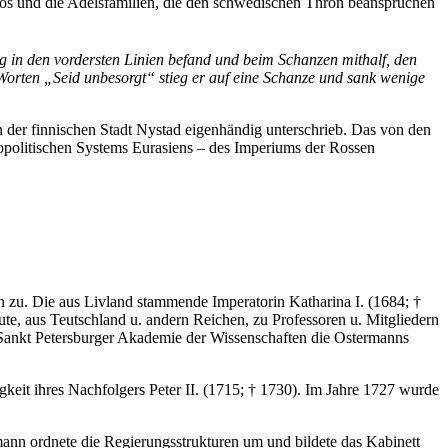
rlos und die Adelsfamilien, die den schwedischen Thron beanspruchen
 in den vordersten Linien befand und beim Schanzen mithalf, den
 Worten „Seid unbesorgt“ stieg er auf eine Schanze und sank wenige
 der finnischen Stadt Nystad eigenhändig unterschrieb. Das von den
eopolitischen Systems Eurasiens – des Imperiums der Rossen
 zu. Die aus Livland stammende Imperatorin Katharina I. (1684; †
ute, aus Teutschland u. andern Reichen, zu Professoren u. Mitgliedern
 Sankt Petersburger Akademie der Wissenschaften die Ostermanns
eit ihres Nachfolgers Peter II. (1715; † 1730). Im Jahre 1727 wurde
nn ordnete die Regierungsstrukturen um und bildete das Kabinett