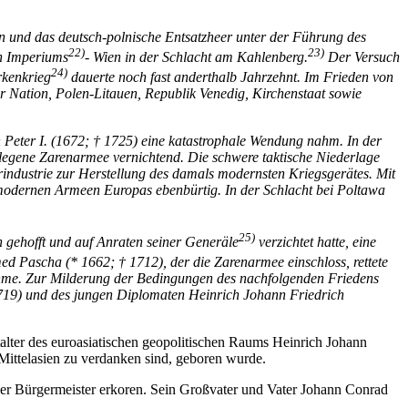
en und das deutsch-polnische Entsatzheer unter der Führung des
22)
23)
en Imperiums
- Wien in der Schlacht am Kahlenberg.
Der Versuch
24)
rkenkrieg
dauerte noch fast anderthalb Jahrzehnt. Im Frieden von
 Nation, Polen-Litauen, Republik Venedig, Kirchenstaat sowie
Peter I. (1672; † 1725) eine katastrophale Wendung nahm. In der
legene Zarenarmee vernichtend. Die schwere taktische Niederlage
erindustrie zur Herstellung des damals modernsten Kriegsgerätes. Mit
n modernen Armeen Europas ebenbürtig. In der Schlacht bei Poltawa
25)
 gehofft und auf Anraten seiner Generäle
verzichtet hatte, eine
 Pascha (* 1662; † 1712), der die Zarenarmee einschloss, rettete
ahme. Zur Milderung der Bedingungen des nachfolgenden Friedens
1719) und des jungen Diplomaten Heinrich Johann Friedrich
alter des euroasiatischen geopolitischen Raums Heinrich Johann
 Mittelasien zu verdanken sind, geboren wurde.
mer Bürgermeister erkoren. Sein Großvater und Vater Johann Conrad