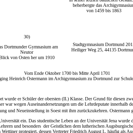
beherbergte das Archigymnasi
von 1459 bis 1863
30)
Stadtgymnasium Dortmund 201
as Dortmunder Gymnasium am
Heiliger Weg 25, 44135 Dortmu
Neutor
Blick von Osten her um 1910
Vom Ende Oktober 1700 bis Mitte April 1701
ging Heinrich Ostermann im Archigymnasium zu Dortmund zur Schul
 wurde er Schüler der obersten (II.) Klasse. Der Grund für diesen zw
ser war wegen Auseinandersetzungen um die Lehrdeputate innerhalb d
ierung und Neueinstellung in Soest mit ihm zurückzukehren. Ostermann
niversität ein. Das studentische Leben an der Universität Jena wurde
n, Lehrern und besonders der Geistlichen dem lutherischen Augsburgisch
 Wettiner protegiert, dessen Vertreter Friedrich August I., häufig als A