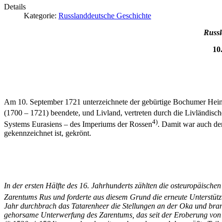
Details
Kategorie:
Russlanddeutsche Geschichte
Russl
10
Am 10. September 1721 unterzeichnete der gebürtige Bochumer Heinr
(1700 – 1721) beendete, und Livland, vertreten durch die Livländisc
4)
Systems Eurasiens – des Imperiums der Rossen
. Damit war auch de
gekennzeichnet ist, gekrönt.
In der ersten Hälfte des 16. Jahrhunderts zählten die osteuropäische
Zarentums Rus und forderte aus diesem Grund die erneute Unterstütz
Jahr durchbrach das Tatarenheer die Stellungen an der Oka und bran
gehorsame Unterwerfung des Zarentums, das seit der Eroberung von Ko