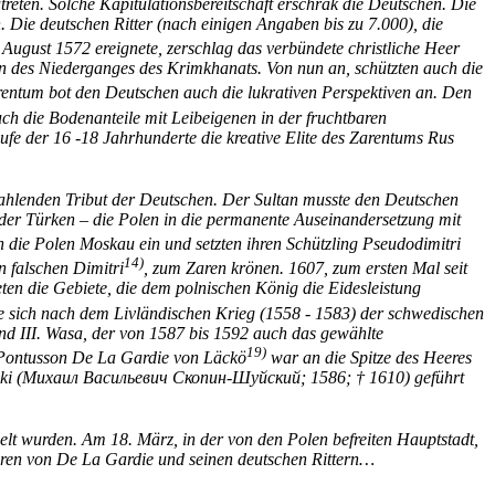
eten. Solche Kapitulationsbereitschaft erschrak die Deutschen. Die
Die deutschen Ritter (nach einigen Angaben bis zu 7.000), die
 August 1572 ereignete, zerschlag das verbündete christliche Heer
 des Niederganges des Krimkhanats. Von nun an, schützten auch die
rentum bot den Deutschen auch die lukrativen Perspektiven an. Den
ch die Bodenanteile mit Leibeigenen in der fruchtbaren
ufe der 16 -18 Jahrhunderte die kreative Elite des Zarentums Rus
zahlenden Tribut der Deutschen. Der Sultan musste den Deutschen
 der Türken – die Polen in die permanente Auseinandersetzung mit
 die Polen Moskau ein und setzten ihren Schützling Pseudodimitri
14)
n falschen Dimitri
, zum Zaren krönen. 1607, zum ersten Mal seit
ten die Gebiete, die dem polnischen König die Eidesleistung
llte sich nach dem Livländischen Krieg (1558 - 1583) der schwedischen
nd III. Wasa, der von 1587 bis 1592 auch das gewählte
19)
Pontusson De La Gardie von Läckö
war an die Spitze des Heeres
huiski (Михаил Васильевич Скопин-Шуйский; 1586; † 1610) geführt
elt wurden. Am 18. März, in der von den Polen befreiten Hauptstadt,
hren von De La Gardie und seinen deutschen Rittern…