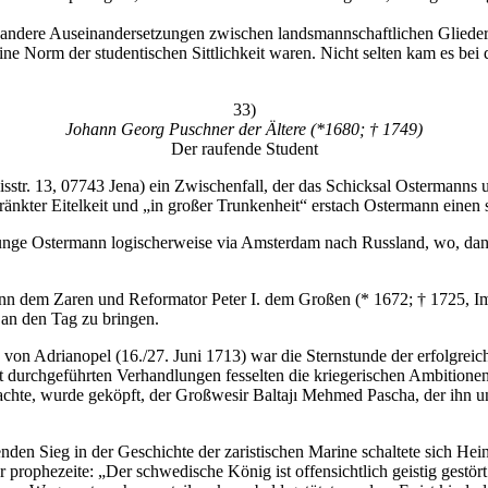
 andere Auseinandersetzungen zwischen landsmannschaftlichen Gliede
ne Norm der studentischen Sittlichkeit waren. Nicht selten kam es be
33)
Johann Georg Puschner der Ältere (*1680; † 1749)
Der raufende Student
str. 13, 07743 Jena) ein Zwischenfall, der das Schicksal Ostermanns un
kränkter Eitelkeit und „in großer Trunkenheit“ erstach Ostermann eine
 junge Ostermann logischerweise via Amsterdam nach Russland, wo, dan
ann dem Zaren und Reformator Peter I. dem Großen (* 1672; † 1725, I
 an den Tag zu bringen.
 von Adrianopel (16./27. Juni 1713) war die Sternstunde der erfolgrei
t durchgeführten Verhandlungen fesselten die kriegerischen Ambitione
rachte, wurde geköpft, der Großwesir Baltajı Mehmed Pascha, der ihn u
den Sieg in der Geschichte der zaristischen Marine schaltete sich Hei
rophezeite: „Der schwedische König ist offensichtlich geistig gestört 