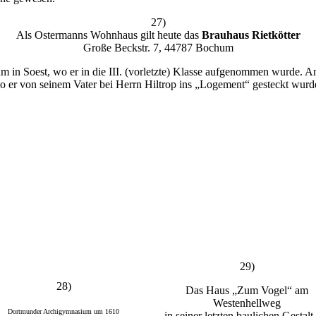
27)
Als Ostermanns Wohnhaus gilt heute das
Brauhaus Rietkötter
Große Beckstr. 7, 44787 Bochum
in Soest, wo er in die III. (vorletzte) Klasse aufgenommen wurde. A
er von seinem Vater bei Herrn Hiltrop ins „Logement“ gesteckt wurd
29)
28)
Das Haus „Zum Vogel“ am
Westenhellweg
Dortmunder Archigymnasium um 1610
in seiner letzten baulichen Gestalt