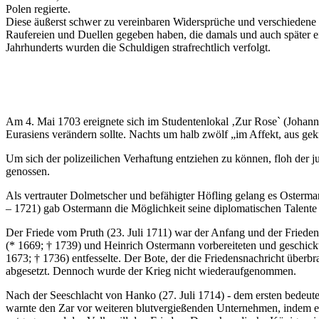
Polen regierte.
Diese äußerst schwer zu vereinbaren Widersprüche und verschiedene
Raufereien und Duellen gegeben haben, die damals und auch später ei
Jahrhunderts wurden die Schuldigen strafrechtlich verfolgt.
Am 4. Mai 1703 ereignete sich im Studentenlokal ‚Zur Rose` (Johannis
Eurasiens verändern sollte. Nachts um halb zwölf „im Affekt, aus ge
Um sich der polizeilichen Verhaftung entziehen zu können, floh der
genossen.
Als vertrauter Dolmetscher und befähigter Höfling gelang es Osterm
– 1721) gab Ostermann die Möglichkeit seine diplomatischen Talente
Der Friede vom Pruth (23. Juli 1711) war der Anfang und der Frieden
(* 1669; † 1739) und Heinrich Ostermann vorbereiteten und geschick
1673; † 1736) entfesselte. Der Bote, der die Friedensnachricht überb
abgesetzt. Dennoch wurde der Krieg nicht wiederaufgenommen.
Nach der Seeschlacht von Hanko (27. Juli 1714) - dem ersten bedeuten
warnte den Zar vor weiteren blutvergießenden Unternehmen, indem er p