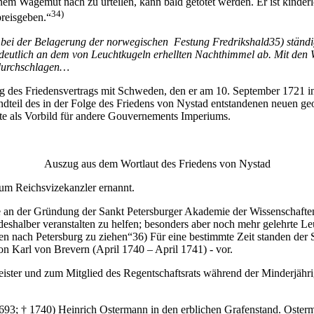
nem Wagemut nach zu urteilen, kann bald getötet werden. Er ist kinde
34)
reisgeben.“
bei der Belagerung der norwegischen Festung Fredrikshald35) ständig
h deutlich an dem von Leuchtkugeln erhellten Nachthimmel ab. Mit den
 durchschlagen…
 des Friedensvertrags mit Schweden, den er am 10. September 1721 in
ndteil des in der Folge des Friedens von Nystad entstandenen neuen g
te als Vorbild für andere Gouvernements Imperiums.
Auszug aus dem Wortlaut des Friedens von Nystad
m Reichsvizekanzler ernannt.
 an der Gründung der Sankt Petersburger Akademie der Wissenschaften
eshalber veranstalten zu helfen; besonders aber noch mehr gelehrte Le
n nach Petersburg zu ziehen“36) Für eine bestimmte Zeit standen der
n Karl von Brevern (April 1740 – April 1741) - vor.
ster und zum Mitglied des Regentschaftsrats während der Minderjährigk
93; † 1740) Heinrich Ostermann in den erblichen Grafenstand. Osterma