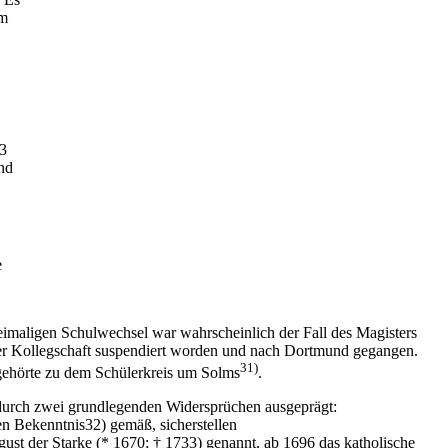
um
3
nd
e
eimaligen Schulwechsel war wahrscheinlich der Fall des Magisters
er Kollegschaft suspendiert worden und nach Dortmund gegangen.
31)
 gehörte zu dem Schülerkreis um Solms
.
 durch zwei grundlegenden Widersprüchen ausgeprägt:
en Bekenntnis32) gemäß, sicherstellen
ugust der Starke (* 1670; † 1733) genannt, ab 1696 das katholische