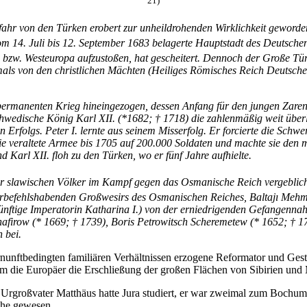
21)
efahr von den Türken erobert zur unheildrohenden Wirklichkeit geword
 vom 14. Juli bis 12. September 1683 belagerte Hauptstadt des Deutsch
 bzw. Westeuropa aufzustoßen, hat gescheitert. Dennoch der Große Tü
als von den christlichen Mächten (Heiliges Römisches Reich Deutscher
permanenten Krieg hineingezogen, dessen Anfang für den jungen Zaren 
hwedische König Karl XII. (*1682; † 1718) die zahlenmäßig weit über
 Erfolgs. Peter I. lernte aus seinem Misserfolg. Er forcierte die Schw
 die veraltete Armee bis 1705 auf 200.000 Soldaten und machte sie de
 Karl XII. floh zu den Türken, wo er fünf Jahre aufhielte.
er slawischen Völker im Kampf gegen das Osmanische Reich vergeblich
rbefehlshabenden Großwesirs des Osmanischen Reiches, Baltajı Mehmed
ünftige Imperatorin Katharina I.) von der erniedrigenden Gefangenn
hafirow (* 1669; † 1739), Boris Petrowitsch Scheremetew (* 1652; † 
 bei.
rnunftbedingten familiären Verhältnissen erzogene Reformator und Gest
dem die Europäer die Erschließung der großen Flächen von Sibirien und
 Urgroßvater Matthäus hatte Jura studiert, er war zweimal zum Bochu
che gewesen.