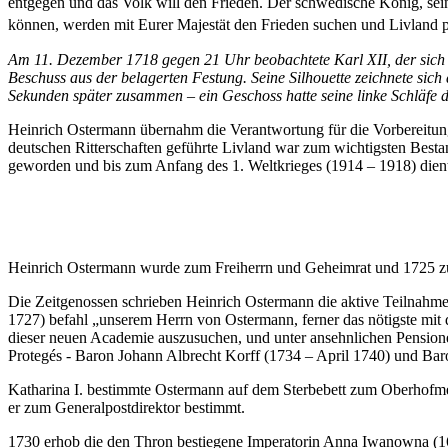
entgegen und das Volk will den Frieden. Der schwedische König, sei
können, werden mit Eurer Majestät den Frieden suchen und Livland p
Am 11. Dezember 1718 gegen 21 Uhr beobachtete Karl XII, der sich 
Beschuss aus der belagerten Festung. Seine Silhouette zeichnete sic
Sekunden später zusammen – ein Geschoss hatte seine linke Schläfe
Heinrich Ostermann übernahm die Verantwortung für die Vorbereitung
deutschen Ritterschaften geführte Livland war zum wichtigsten Besta
geworden und bis zum Anfang des 1. Weltkrieges (1914 – 1918) dien
Heinrich Ostermann wurde zum Freiherrn und Geheimrat und 1725 zu
Die Zeitgenossen schrieben Heinrich Ostermann die aktive Teilnahme
1727) befahl „unserem Herrn von Ostermann, ferner das nötigste mit d
dieser neuen Academie auszusuchen, und unter ansehnlichen Pensione
Protegés - Baron Johann Albrecht Korff (1734 – April 1740) und Baro
Katharina I. bestimmte Ostermann auf dem Sterbebett zum Oberhofmei
er zum Generalpostdirektor bestimmt.
1730 erhob die den Thron bestiegene Imperatorin Anna Iwanowna (16