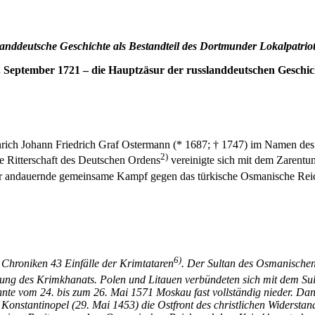
anddeutsche Geschichte als Bestandteil des Dortmunder Lokalpatrio
. September 1721 – die Hauptzäsur der russlanddeutschen Geschic
ich Johann Friedrich Graf Ostermann (* 1687; † 1747) im Namen des 
2)
he Ritterschaft des Deutschen Ordens
vereinigte sich mit dem Zarent
r andauernde gemeinsame Kampf gegen das türkische Osmanische Reich
6)
n Chroniken 43 Einfälle der Krimtataren
. Der Sultan des Osmanischen 
ung des Krimkhanats. Polen und Litauen verbündeten sich mit dem Sul
nte vom 24. bis zum 26. Mai 1571 Moskau fast vollständig nieder. Dan
nstantinopel (29. Mai 1453) die Ostfront des christlichen Widerstand