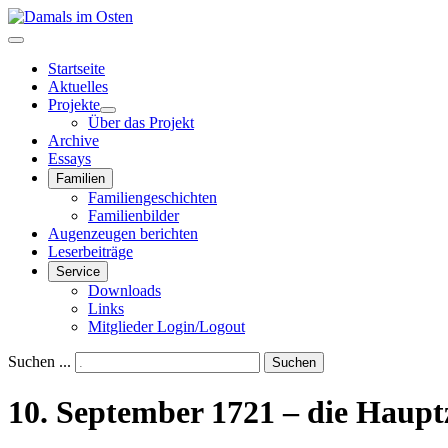
Startseite
Aktuelles
Projekte
Über das Projekt
Archive
Essays
Familien
Familiengeschichten
Familienbilder
Augenzeugen berichten
Leserbeiträge
Service
Downloads
Links
Mitglieder Login/Logout
Suchen ...
Suchen
10. September 1721 – die Haupt