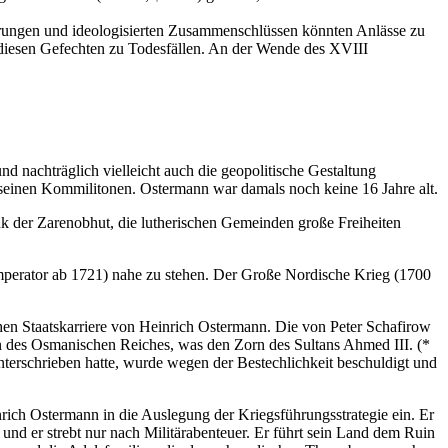
rungen und ideologisierten Zusammenschlüssen könnten Anlässe zu
i diesen Gefechten zu Todesfällen. An der Wende des XVIII
d nachträglich vielleicht auch die geopolitische Gestaltung
n seinen Kommilitonen. Ostermann war damals noch keine 16 Jahre alt.
k der Zarenobhut, die lutherischen Gemeinden große Freiheiten
mperator ab 1721) nahe zu stehen. Der Große Nordische Krieg (1700
chen Staatskarriere von Heinrich Ostermann. Die von Peter Schafirow
n des Osmanischen Reiches, was den Zorn des Sultans Ahmed III. (*
nterschrieben hatte, wurde wegen der Bestechlichkeit beschuldigt und
nrich Ostermann in die Auslegung der Kriegsführungsstrategie ein. Er
und er strebt nur nach Militärabenteuer. Er führt sein Land dem Ruin