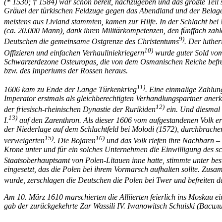
(* 1530; † 1584) war schon bereit, nachzugeben und das größte Teil
Gräuel der türkischen Feldzuge gegen das Abendland und der Belager
meistens aus Livland stammten, kamen zur Hilfe. In der Schlacht b
(ca. 20.000 Mann), dank ihren Militärkompetenzen, den fünffach za
9)
Deutschen die gemeinsame Ostgrenze des Christentums
. Der luthe
10)
Offizieren und einfachen Verhauliniekriegern
wurde guter Sold vom 
Schwarzerdezone Osteuropas, die von dem Osmanischen Reiche befreit 
bzw. des Imperiums der Rossen heraus.
11)
1606 kam zu Ende der Lange Türkenkrieg
. Eine einmalige Zahlun
Imperator erstmals als gleichberechtigten Verhandlungspartner aner
12)
der friesisch-rheinischen Dynastie der Rurikiden
ein. Und diesmal 
13)
I.
auf den Zarenthron. Als dieser 1606 vom aufgestandenen Volk erm
der Niederlage auf dem Schlachtfeld bei Molodi (1572), durchbrachen
15)
16)
verweigerten
. Die Bojaren
und das Volk riefen ihre Nachbarn – d
Krone unter und für ein solches Unternehmen die Einwilligung des s
Staatsoberhauptsamt von Polen-Litauen inne hatte, stimmte unter b
eingesetzt, das die Polen bei ihrem Vormarsch aufhalten sollte. Z
wurde, zerschlagen die Deutschen die Polen bei Twer und befreiten da
Am 10. März 1610 marschierten die Alliierten feierlich ins Moskau e
gab der zurückgekehrte Zar Wassili IV. Iwanowitsch Schuiski (Васи