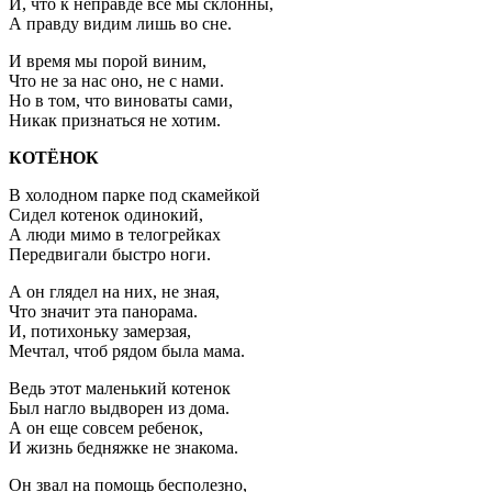
И, что к неправде все мы склонны,
А правду видим лишь во сне.
И время мы порой виним,
Что не за нас оно, не с нами.
Но в том, что виноваты сами,
Никак признаться не хотим.
КОТЁНОК
В холодном парке под скамейкой
Сидел котенок одинокий,
А люди мимо в телогрейках
Передвигали быстро ноги.
А он глядел на них, не зная,
Что значит эта панорама.
И, потихоньку замерзая,
Мечтал, чтоб рядом была мама.
Ведь этот маленький котенок
Был нагло выдворен из дома.
А он еще совсем ребенок,
И жизнь бедняжке не знакома.
Он звал на помощь бесполезно,