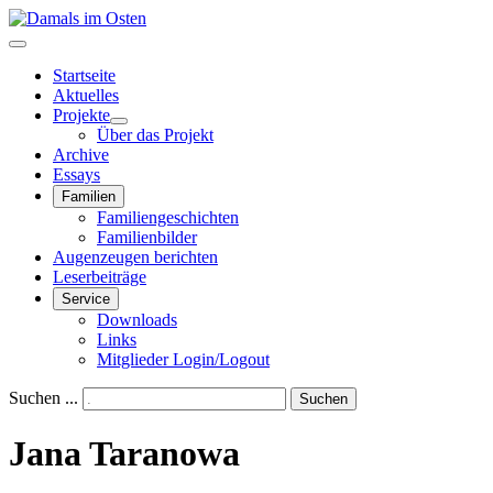
Startseite
Aktuelles
Projekte
Über das Projekt
Archive
Essays
Familien
Familiengeschichten
Familienbilder
Augenzeugen berichten
Leserbeiträge
Service
Downloads
Links
Mitglieder Login/Logout
Suchen ...
Suchen
Jana Taranowa