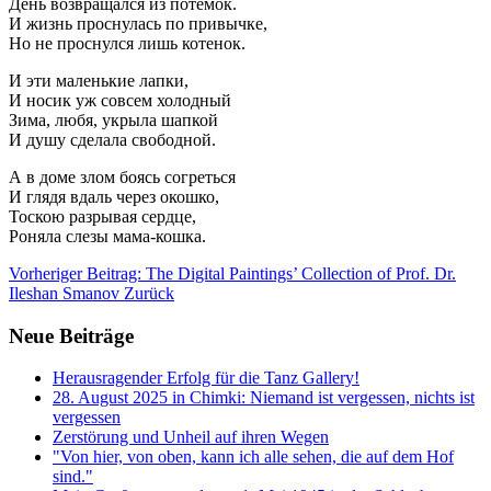
День возвращался из потемок.
И жизнь проснулась по привычке,
Но не проснулся лишь котенок.
И эти маленькие лапки,
И носик уж совсем холодный
Зима, любя, укрыла шапкой
И душу сделала свободной.
А в доме злом боясь согреться
И глядя вдаль через окошко,
Тоскою разрывая сердце,
Роняла слезы мама-кошка.
Vorheriger Beitrag: The Digital Paintings’ Collection of Prof. Dr.
Ileshan Smanov
Zurück
Neue Beiträge
Herausragender Erfolg für die Tanz Gallery!
28. August 2025 in Chimki: Niemand ist vergessen, nichts ist
vergessen
Zerstörung und Unheil auf ihren Wegen
"Von hier, von oben, kann ich alle sehen, die auf dem Hof
sind."