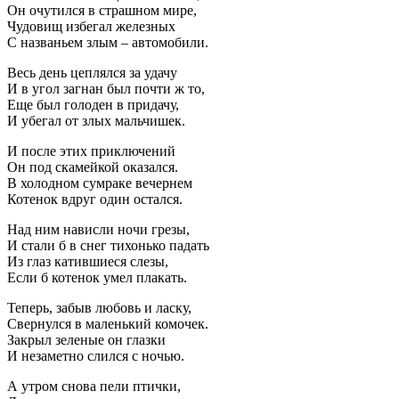
Он очутился в страшном мире,
Чудовищ избегал железных
С названьем злым – автомобили.
Весь день цеплялся за удачу
И в угол загнан был почти ж то,
Еще был голоден в придачу,
И убегал от злых мальчишек.
И после этих приключений
Он под скамейкой оказался.
В холодном сумраке вечернем
Котенок вдруг один остался.
Над ним нависли ночи грезы,
И стали б в снег тихонько падать
Из глаз катившиеся слезы,
Если б котенок умел плакать.
Теперь, забыв любовь и ласку,
Свернулся в маленький комочек.
Закрыл зеленые он глазки
И незаметно слился с ночью.
А утром снова пели птички,