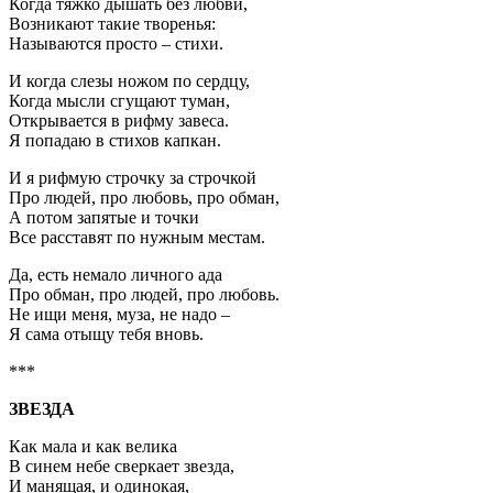
Когда тяжко дышать без любви,
Возникают такие творенья:
Называются просто – стихи.
И когда слезы ножом по сердцу,
Когда мысли сгущают туман,
Открывается в рифму завеса.
Я попадаю в стихов капкан.
И я рифмую строчку за строчкой
Про людей, про любовь, про обман,
А потом запятые и точки
Все расставят по нужным местам.
Да, есть немало личного ада
Про обман, про людей, про любовь.
Не ищи меня, муза, не надо –
Я сама отыщу тебя вновь.
***
ЗВЕЗДА
Как мала и как велика
В синем небе сверкает звезда,
И манящая, и одинокая,