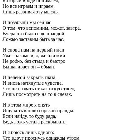
Который вроде понимаем,
Но все играем и играем,
Лишь развивая эту мысль.
И позабыли мы сейчас
О том, что вспомним, может, завтра.
Вчера что было еще правдой
Ложью заставим быть за час.
И снова нам на первый план
Уже знакомый, даже близкий
Не робко, без стыда и быстро
Вышагивает он – обман.
И пеленой закрыть глаза –
И вновь натянутые чувства,
Что не назвать никак искусством,
Лишь посмотреть на то в слезах.
И в этом мире я опять
Ищу хоть каплю горькой правды.
Если найду, то буду рада,
Ведь ложь устала раскрывать.
И я боюсь лишь одного:
Что вдруг проснусь однажды утром