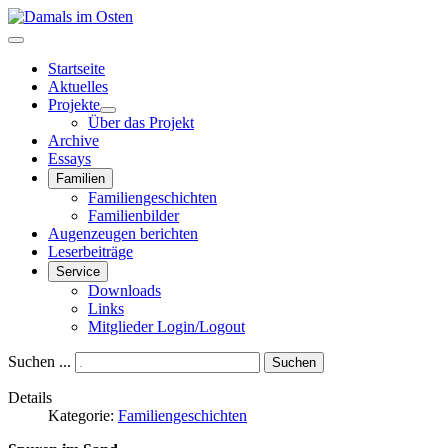
Startseite
Aktuelles
Projekte
Über das Projekt
Archive
Essays
Familien
Familiengeschichten
Familienbilder
Augenzeugen berichten
Leserbeiträge
Service
Downloads
Links
Mitglieder Login/Logout
Suchen ...
Suchen
Details
Kategorie:
Familiengeschichten