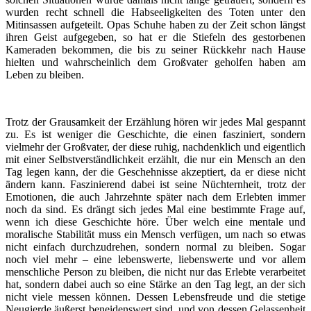
wurden recht schnell die Habseeligkeiten des Toten unter den
Mitinsassen aufgeteilt. Opas Schuhe haben zu der Zeit schon längst
ihren Geist aufgegeben, so hat er die Stiefeln des gestorbenen
Kameraden bekommen, die bis zu seiner Rückkehr nach Hause
hielten und wahrscheinlich dem Großvater geholfen haben am
Leben zu bleiben.
Trotz der Grausamkeit der Erzählung hören wir jedes Mal gespannt
zu. Es ist weniger die Geschichte, die einen fasziniert, sondern
vielmehr der Großvater, der diese ruhig, nachdenklich und eigentlich
mit einer Selbstverständlichkeit erzählt, die nur ein Mensch an den
Tag legen kann, der die Geschehnisse akzeptiert, da er diese nicht
ändern kann. Faszinierend dabei ist seine Nüchternheit, trotz der
Emotionen, die auch Jahrzehnte später nach dem Erlebten immer
noch da sind. Es drängt sich jedes Mal eine bestimmte Frage auf,
wenn ich diese Geschichte höre. Über welch eine mentale und
moralische Stabilität muss ein Mensch verfügen, um nach so etwas
nicht einfach durchzudrehen, sondern normal zu bleiben. Sogar
noch viel mehr – eine lebenswerte, liebenswerte und vor allem
menschliche Person zu bleiben, die nicht nur das Erlebte verarbeitet
hat, sondern dabei auch so eine Stärke an den Tag legt, an der sich
nicht viele messen können. Dessen Lebensfreude und die stetige
Neugierde äußerst beneidenswert sind, und von dessen Gelassenheit