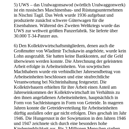
5) UWS – das Uralwagonsawod (wörtlich Uralwaggonwerk)
ist ein russisches Maschinenbau- und Rüstungsunternehmen
in Nischni Tagil. Das Werk wurde 1936 aufgebaut und
produzierte zunächst schwere Güterwagen für die
Eisenbahnen. Während des Zweiten Weltkriegs wurde das
UWS zur weltweit größten Panzerfabrik. Sie lieferte über
30.000 T-34-Panzer aus.
6) Den Kollektivwirtschaftsmitgliedern, denen auch die
Großmutter von Wladimir Tschukawin angehörte, wurde kein
Lohn ausgezahlt. Sie hatten keine Bankkonten, auf die Geld
überwiesen werden konnte. Die Abrechnung der geleisteten
Arbeit erfolgte in Arbeitseinheiten. Von sowjetischen
Machthabern wurde ein verbindlicher Jahresendbetrag von
Arbeitseinheiten beschlossen und eine strafrechtliche
Verantwortung bei Nichteinhaltung festgesetzt. Die
Kollektivbauern erhielten für ihre Arbeit einen Anteil am
Jahreseinkommen der Kollektivwirtschaft im Verhältnis zu
den ihnen angefallenen Arbeitseinheiten, hauptsächlich in
Form von Sachleistungen in Form von Getreide. In mageren
Jahren konnte die Getreideverteilung für Arbeitseinheiten
dürftig ausfallen oder gar nicht erfolgen. Dies geschah im Jahr
1946. Die Hungersnot in der Sowjetunion in den Jahren 1946
und 1947 zeichnete sich durch eine besonders hohe
Kindersterblichkeit aus. Bis 2 Millionen Menschen starben