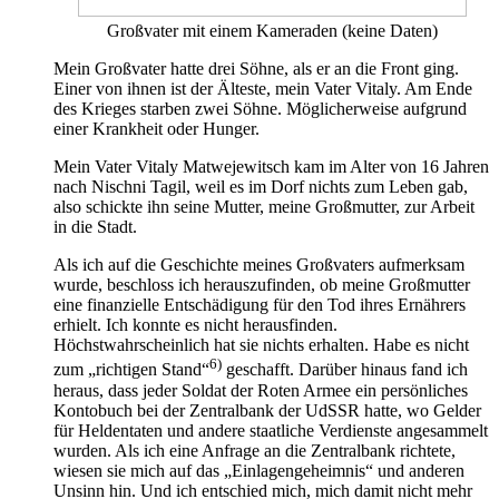
Großvater mit einem Kameraden (keine Daten)
Mein Großvater hatte drei Söhne, als er an die Front ging.
Einer von ihnen ist der Älteste, mein Vater Vitaly. Am Ende
des Krieges starben zwei Söhne. Möglicherweise aufgrund
einer Krankheit oder Hunger.
Mein Vater Vitaly Matwejewitsch kam im Alter von 16 Jahren
nach Nischni Tagil, weil es im Dorf nichts zum Leben gab,
also schickte ihn seine Mutter, meine Großmutter, zur Arbeit
in die Stadt.
Als ich auf die Geschichte meines Großvaters aufmerksam
wurde, beschloss ich herauszufinden, ob meine Großmutter
eine finanzielle Entschädigung für den Tod ihres Ernährers
erhielt. Ich konnte es nicht herausfinden.
Höchstwahrscheinlich hat sie nichts erhalten. Habe es nicht
6)
zum „richtigen Stand“
geschafft. Darüber hinaus fand ich
heraus, dass jeder Soldat der Roten Armee ein persönliches
Kontobuch bei der Zentralbank der UdSSR hatte, wo Gelder
für Heldentaten und andere staatliche Verdienste angesammelt
wurden. Als ich eine Anfrage an die Zentralbank richtete,
wiesen sie mich auf das „Einlagengeheimnis“ und anderen
Unsinn hin. Und ich entschied mich, mich damit nicht mehr