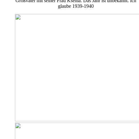
Großvater mit seiner Frau Ksenia. Das Jahr ist unbekannt. Ich
glaube 1939-1940