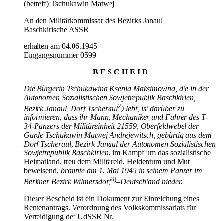
(betreff) Tschukawin Matwej
An den Militärkommissar des Bezirks Janaul
Baschkirische ASSR
erhalten am 04.06.1945
Eingangsnummer 0599
B E S C H E I D
Die Bürgerin Tschukawina Ksenia Maksimowna, die in der
Autonomen Sozialistischen Sowjetrepublik Baschkirien,
2
Bezirk Janaul, Dorf Tscheraul
) lebt, ist darüber zu
informieren, dass ihr Mann, Mechaniker und Fahrer des T-
34-Panzers der Militäreinheit 21559, Oberfeldwebel der
Garde Tschukawin Matwej Andrejewitsch, gebürtig aus dem
Dorf Tscheraul, Bezirk Janaul der Autonomen Sozialistischen
Sowjetrepublik Baschkirien
, im Kampf um das sozialistische
Heimatland, treu dem Militäreid, Heldentum und Mut
beweisend,
brannte am 1. Mai 1945 in seinem Panzer im
3)
Berliner Bezirk Wilmersdorf
–Deutschland nieder.
Dieser Bescheid ist ein Dokument zur Einreichung eines
Rentenantrags. Verordnung des Volkskommissariats für
Verteidigung der UdSSR Nr. _______________