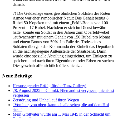
damals.
7) Die Geldzulage eines gewöhnlichen Soldaten der Roten
Armee war eher symbolischer Natur: Das Gehalt betrug 8
Rubel 50 Kopeken und mit einem „Feld“-Bonus von 100
Prozent – 17 Rubel. Nachdem er sich im Dienst bewährt
hatte, konnte ein Soldat in drei Jahren zum Oberfeldwebel
„aufwachsen“ mit einem Gehalt von 150 Rubel pro Monat
und einem Bonus von 50%. Im Falle des Todes eines
Soldaten übergab das Kommando der Einheit das Depotbuch
an die nächstgelegene Außenstelle der Staatsbank. Darin
wurde eine spezielle Abteilung eingerichtet, um Einlagen zu
speichern und nach ihren Eigentümern oder Erben zu suchen.
Dies geschah offensichtlich öfters nicht…
Neue Beiträge
Herausragender Erfolg für die Tanz Gallery!
28. August 2025 in Chimki: Niemand ist vergessen, nichts ist
vergessen
Zerstörung und Unheil auf ihren Wegen
"Von hier, von oben, kann ich alle sehen, die auf dem Hof
sind."
Mein Großvater wurde am 1. Mai 1945 in der Schlacht um