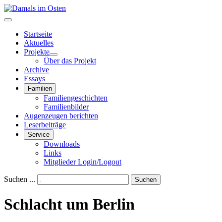
Startseite
Aktuelles
Projekte
Über das Projekt
Archive
Essays
Familien
Familiengeschichten
Familienbilder
Augenzeugen berichten
Leserbeiträge
Service
Downloads
Links
Mitglieder Login/Logout
Suchen ...
Suchen
Schlacht um Berlin