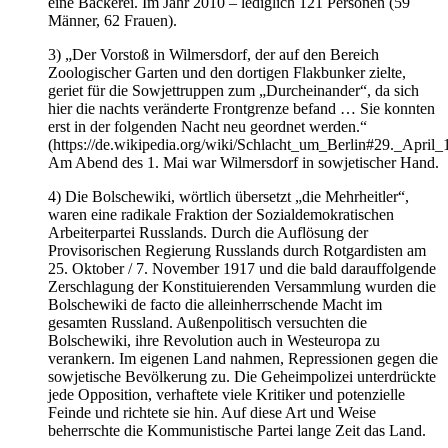
eine Bäckerei. Im Jahr 2010 – lediglich 121 Personen (59
Männer, 62 Frauen).
3) „Der Vorstoß in Wilmersdorf, der auf den Bereich
Zoologischer Garten und den dortigen Flakbunker zielte,
geriet für die Sowjettruppen zum „Durcheinander“, da sich
hier die nachts veränderte Frontgrenze befand … Sie konnten
erst in der folgenden Nacht neu geordnet werden.“
(https://de.wikipedia.org/wiki/Schlacht_um_Berlin#29._April_
Am Abend des 1. Mai war Wilmersdorf in sowjetischer Hand.
4) Die Bolschewiki, wörtlich übersetzt „die Mehrheitler“,
waren eine radikale Fraktion der Sozialdemokratischen
Arbeiterpartei Russlands. Durch die Auflösung der
Provisorischen Regierung Russlands durch Rotgardisten am
25. Oktober / 7. November 1917 und die bald darauffolgende
Zerschlagung der Konstituierenden Versammlung wurden die
Bolschewiki de facto die alleinherrschende Macht im
gesamten Russland. Außenpolitisch versuchten die
Bolschewiki, ihre Revolution auch in Westeuropa zu
verankern. Im eigenen Land nahmen, Repressionen gegen die
sowjetische Bevölkerung zu. Die Geheimpolizei unterdrückte
jede Opposition, verhaftete viele Kritiker und potenzielle
Feinde und richtete sie hin. Auf diese Art und Weise
beherrschte die Kommunistische Partei lange Zeit das Land.