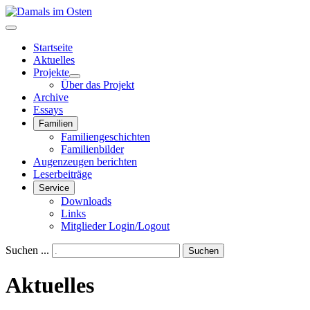
Startseite
Aktuelles
Projekte
Über das Projekt
Archive
Essays
Familien
Familiengeschichten
Familienbilder
Augenzeugen berichten
Leserbeiträge
Service
Downloads
Links
Mitglieder Login/Logout
Suchen ...
Suchen
Aktuelles