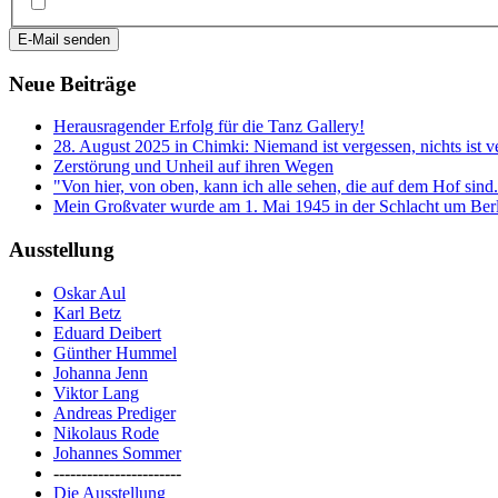
E-Mail senden
Neue Beiträge
Herausragender Erfolg für die Tanz Gallery!
28. August 2025 in Chimki: Niemand ist vergessen, nichts ist v
Zerstörung und Unheil auf ihren Wegen
"Von hier, von oben, kann ich alle sehen, die auf dem Hof sind
Mein Großvater wurde am 1. Mai 1945 in der Schlacht um Berli
Ausstellung
Oskar Aul
Karl Betz
Eduard Deibert
Günther Hummel
Johanna Jenn
Viktor Lang
Andreas Prediger
Nikolaus Rode
Johannes Sommer
-----------------------
Die Ausstellung