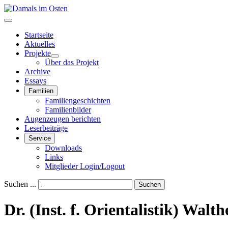
Startseite
Aktuelles
Projekte
Über das Projekt
Archive
Essays
Familien
Familiengeschichten
Familienbilder
Augenzeugen berichten
Leserbeiträge
Service
Downloads
Links
Mitglieder Login/Logout
Suchen ...
Suchen
Dr. (Inst. f. Orientalistik) Walt