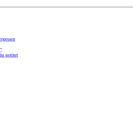
ergessen
."
n getötet