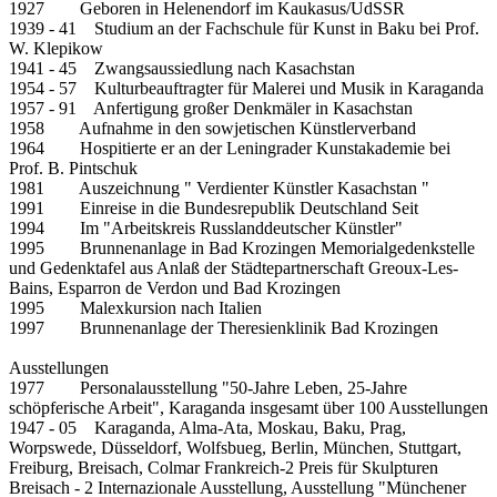
1927 Geboren in Helenendorf im Kaukasus/UdSSR
1939 - 41 Studium an der Fachschule für Kunst in Baku bei Prof.
W. Klepikow
1941 - 45 Zwangsaussiedlung nach Kasachstan
1954 - 57 Kulturbeauftragter für Malerei und Musik in Karaganda
1957 - 91 Anfertigung großer Denkmäler in Kasachstan
1958 Aufnahme in den sowjetischen Künstlerverband
1964 Hospitierte er an der Leningrader Kunstakademie bei
Prof. B. Pintschuk
1981 Auszeichnung " Verdienter Künstler Kasachstan "
1991 Einreise in die Bundesrepublik Deutschland Seit
1994 Im "Arbeitskreis Russlanddeutscher Künstler"
1995 Brunnenanlage in Bad Krozingen Memorialgedenkstelle
und Gedenktafel aus Anlaß der Städtepartnerschaft Greoux-Les-
Bains, Esparron de Verdon und Bad Krozingen
1995 Malexkursion nach Italien
1997 Brunnenanlage der Theresienklinik Bad Krozingen
Ausstellungen
1977 Personalausstellung "50-Jahre Leben, 25-Jahre
schöpferische Arbeit", Karaganda insgesamt über 100 Ausstellungen
1947 - 05 Karaganda, Alma-Ata, Moskau, Baku, Prag,
Worpswede, Düsseldorf, Wolfsbueg, Berlin, München, Stuttgart,
Freiburg, Breisach, Colmar Frankreich-2 Preis für Skulpturen
Breisach - 2 Internazionale Ausstellung, Ausstellung "Münchener