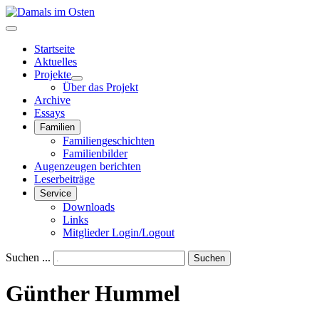
Startseite
Aktuelles
Projekte
Über das Projekt
Archive
Essays
Familien
Familiengeschichten
Familienbilder
Augenzeugen berichten
Leserbeiträge
Service
Downloads
Links
Mitglieder Login/Logout
Suchen ...
Suchen
Günther Hummel