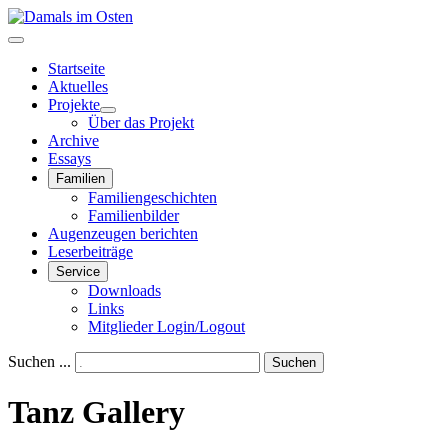
Startseite
Aktuelles
Projekte
Über das Projekt
Archive
Essays
Familien
Familiengeschichten
Familienbilder
Augenzeugen berichten
Leserbeiträge
Service
Downloads
Links
Mitglieder Login/Logout
Suchen ...
Suchen
Tanz Gallery